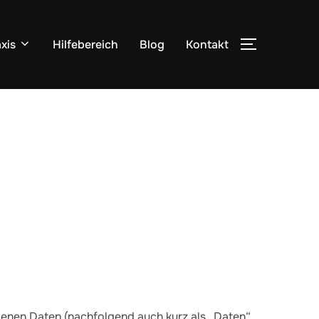
xis
Hilfebereich
Blog
Kontakt
SEITENLEI
genen Daten (nachfolgend auch kurz als „Daten“