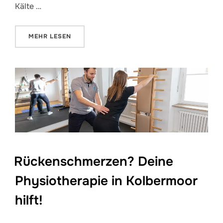
Kälte …
ÜBER „WÄRME ODER KÄLTE – WAS HILFT WANN WI
MEHR
LESEN
Rückenschmerzen? Deine
Physiotherapie in Kolbermoor
hilft!