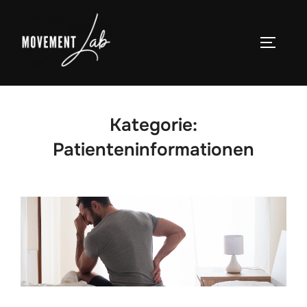
Zum
Inhalt
SEITEN
springen
Kategorie:
Patienteninformationen