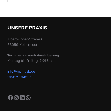
UNSERE PRAXIS
Albert-Loher-Straße 6
83059 Kolbermoor
Termine nur nach Vereinbarung
Montag bis Freitag: 7-21 Uhr
info@mvmtlab.de
015679014505
Facebook
Instagram
LinkedIn
WhatsApp