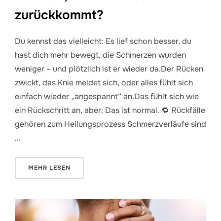
zurückkommt?
Du kennst das vielleicht: Es lief schon besser, du
hast dich mehr bewegt, die Schmerzen wurden
weniger – und plötzlich ist er wieder da.Der Rücken
zwickt, das Knie meldet sich, oder alles fühlt sich
einfach wieder „angespannt“ an.Das fühlt sich wie
ein Rückschritt an, aber: Das ist normal. 🔁 Rückfälle
gehören zum Heilungsprozess Schmerzverläufe sind
…
ÜBER „WAS TUN, WENN DER SCHMERZ ZURÜCKKO
MEHR
LESEN