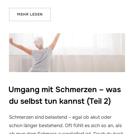
ÜBER „5 EINFACHE GEWOHNHEITEN FÜR EINEN GES
MEHR
LESEN
Umgang mit Schmerzen – was
du selbst tun kannst (Teil 2)
Schmerzen sind belastend – egal ob akut oder
schon länger bestehend. Oft fühlt es sich so an, als
ob man dem Schmerz ausgeliefert ist. Doch du hast