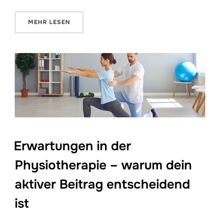
ÜBER „MASSAGE & VERSPANNUNGEN – WAS WIRKL
MEHR
LESEN
Erwartungen in der
Physiotherapie – warum dein
aktiver Beitrag entscheidend
ist