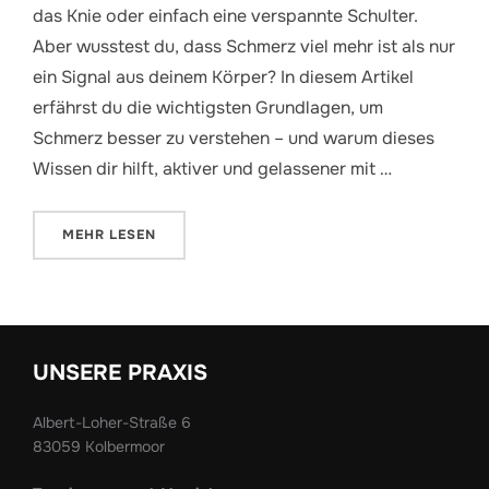
das Knie oder einfach eine verspannte Schulter.
Aber wusstest du, dass Schmerz viel mehr ist als nur
ein Signal aus deinem Körper? In diesem Artikel
erfährst du die wichtigsten Grundlagen, um
Schmerz besser zu verstehen – und warum dieses
Wissen dir hilft, aktiver und gelassener mit …
ÜBER „SCHMERZ VERSTEHEN – GRUNDLAGEN UND WA
MEHR
LESEN
UNSERE PRAXIS
Albert-Loher-Straße 6
83059 Kolbermoor