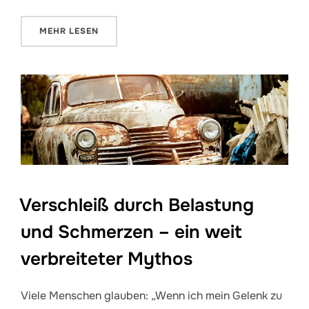
ÜBER „BILDGEBUNG UND SCHMERZEN – FAKTEN ST
MEHR
LESEN
Verschleiß durch Belastung
und Schmerzen – ein weit
verbreiteter Mythos
Viele Menschen glauben: „Wenn ich mein Gelenk zu