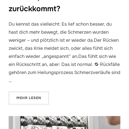
zurückkommt?
Du kennst das vielleicht: Es lief schon besser, du
hast dich mehr bewegt, die Schmerzen wurden
weniger – und plötzlich ist er wieder da.Der Rücken
zwickt, das Knie meldet sich, oder alles fühlt sich
einfach wieder „angespannt“ an.Das fühlt sich wie
ein Rückschritt an, aber: Das ist normal. 🔁 Rückfälle
gehören zum Heilungsprozess Schmerzverläufe sind
…
ÜBER „WAS TUN, WENN DER SCHMERZ ZURÜCKKO
MEHR
LESEN