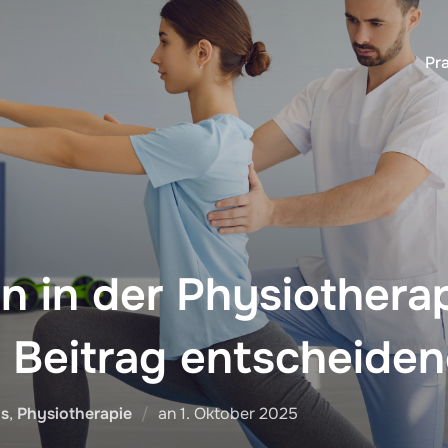
Pra
n in der Physiothera
r Beitrag entscheiden
Veröffentlicht
os
,
Physiotherapie
an
1. Oktober 2025
am