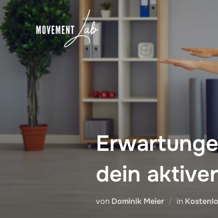
Zum
Inhalt
springen
Erwartunge
dein aktive
von
Dominik Meier
in
Kostenl