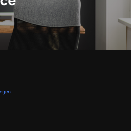
ice
ungen