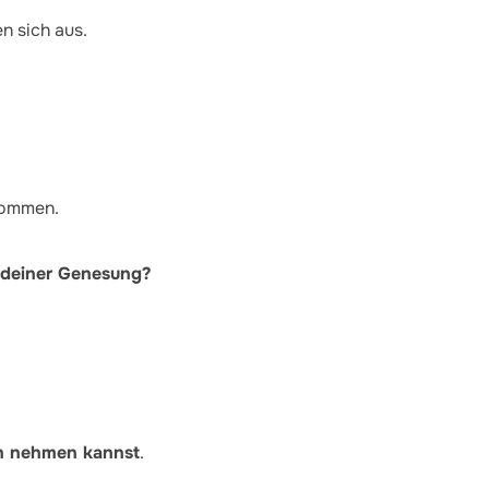
n sich aus.
ommen.
il deiner Genesung?
en nehmen kannst
.