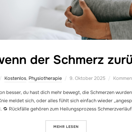
wenn der Schmerz zu
Veröffentlicht
Kostenlos
,
Physiotherapie
9. Oktober 2025
Kommenta
am
chon besser, du hast dich mehr bewegt, die Schmerzen wurden 
ie meldet sich, oder alles fühlt sich einfach wieder „angesp
al. 🔁 Rückfälle gehören zum Heilungsprozess Schmerzverläuf
ÜBER „WAS TUN, WENN DER SC
MEHR
LESEN