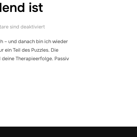
dend ist
re sind deaktiviert
ch – und danach bin ich wieder
 ein Teil des Puzzles. Die
d deine Therapieerfolge. Passiv
YSIOTHERAPIE – WARUM DEIN AKTIVER BEITRAG ENTSCHEIDEND 