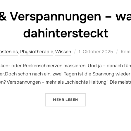
& Verspannungen – was
dahintersteckt
Veröffentlicht
ostenlos
,
Physiotherapie
,
Wissen
1. Oktober 2025
Komm
am
ken- oder Rückenschmerzen massieren. Und ja – danach fühlt 
ier.Doch schon nach ein, zwei Tagen ist die Spannung wiede
gen? Verspannungen – mehr als „schlechte Haltung“ Die meist
ÜBER „MASSAGE & VERSPANNUN
MEHR
LESEN