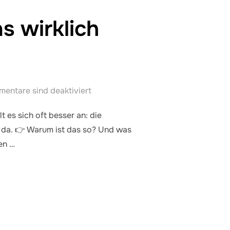
 wirklich
entare sind deaktiviert
es sich oft besser an: die
r da. 👉 Warum ist das so? Und was
en …
GEN – WAS WIRKLICH DAHINTERSTECKT“