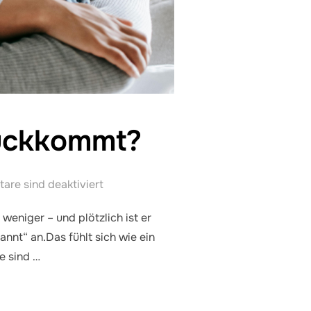
rückkommt?
re sind deaktiviert
weniger – und plötzlich ist er
annt“ an.Das fühlt sich wie ein
e sind …
HMERZ ZURÜCKKOMMT?“