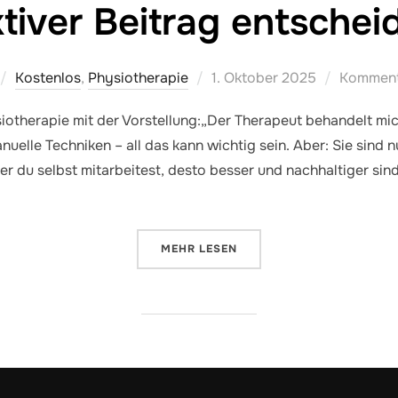
tiver Beitrag entschei
Veröffentlicht
Kostenlos
,
Physiotherapie
1. Oktober 2025
Kommenta
am
ysiotherapie mit der Vorstellung:„Der Therapeut behandelt mi
le Techniken – all das kann wichtig sein. Aber: Sie sind nur
er du selbst mitarbeitest, desto besser und nachhaltiger sin
ÜBER „ERWARTUNGEN IN DER PH
MEHR
LESEN