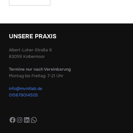
UNSERE PRAXIS
Albert-Loher-Straße 6
83059 Kolbermoor
Termine nur nach Vereinbarung
Montag bis Freitag: 7-21 Uhr
info@mvmtlab.de
015679014505
Facebook
Instagram
LinkedIn
WhatsApp